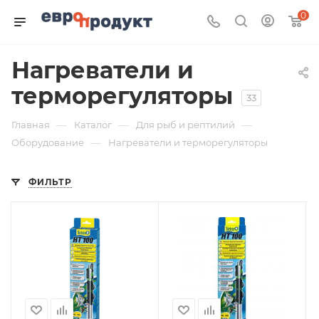
0
Нагреватели и
терморегуляторы
33
—
—
—
Главная
Каталог
Для рыб и рептилий
—
Оборудование
Нагреватели и терморегуляторы
ФИЛЬТР