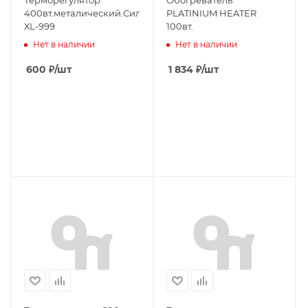
Терморегулятор
Обогреватель
400вт.металический.Силонг
PLATINIUM HEATER
ХL-999
100вт.
Нет в наличии
Нет в наличии
600
₽
/шт
1 834
₽
/шт