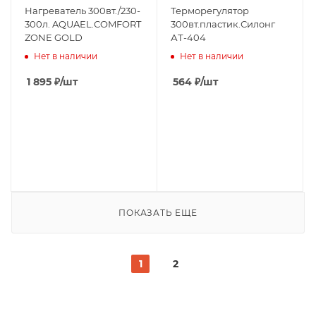
Нагреватель 300вт./230-
Терморегулятор
300л. AQUAEL.COMFORT
300вт.пластик.Силонг
ZONE GOLD
АТ-404
Нет в наличии
Нет в наличии
1 895
₽
/шт
564
₽
/шт
ПОКАЗАТЬ ЕЩЕ
1
2