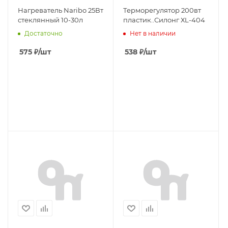
Нагреватель Naribo 25Вт
Терморегулятор 200вт
стеклянный 10-30л
пластик..Силонг ХL-404
Достаточно
Нет в наличии
575
₽
/шт
538
₽
/шт