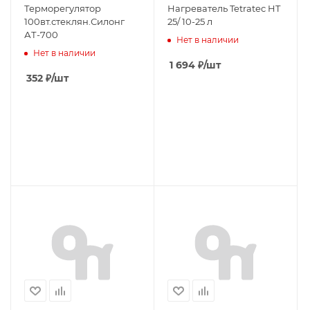
Терморегулятор
Нагреватель Tetratec HT
100вт.стеклян.Силонг
25/ 10-25 л
АТ-700
Нет в наличии
Нет в наличии
1 694
₽
/шт
352
₽
/шт