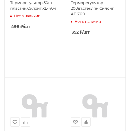
Терморегулятор 50вт
Терморегулятор
пластик.Силонг ХL-404
200вт.стеклян.Силонг
АТ-700
Нет в наличии
Нет в наличии
498
₽
/шт
352
₽
/шт