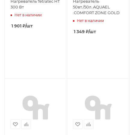
Нагреватель Tetratec HT
Нагреватель
300 Вт
50вт./50л..AQUAEL
.COMFORT ZONE GOLD
Нет в наличии
Нет в наличии
1 901
₽
/шт
1 349
₽
/шт