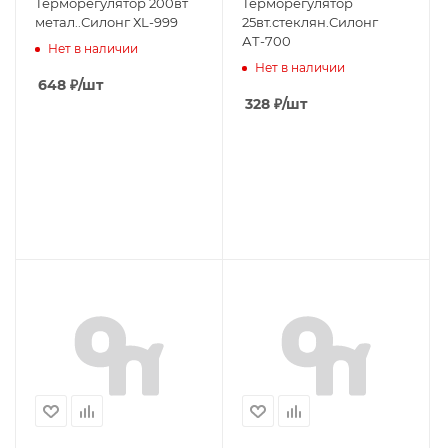
Терморегулятор 200вт
Терморегулятор
метал..Силонг ХL-999
25вт.стеклян.Силонг
АТ-700
Нет в наличии
Нет в наличии
648
₽
/шт
328
₽
/шт