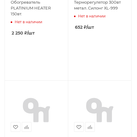
Обогреватель
Терморегулятор 300вт
PLATINIUM HEATER
метал..Силонг ХL-999
150вт.
Нет в наличии
Нет в наличии
652
₽
/шт
2 250
₽
/шт