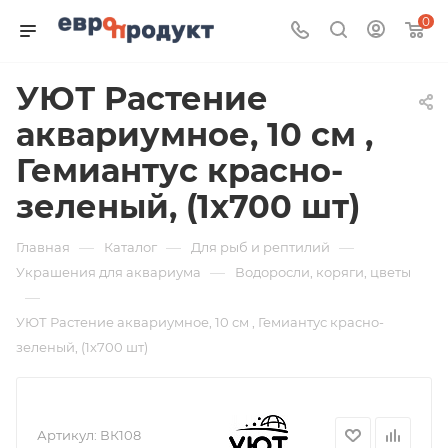
0
УЮТ Растение
аквариумное, 10 см ,
Гемиантус красно-
зеленый, (1х700 шт)
—
—
—
Главная
Каталог
Для рыб и рептилий
—
Украшения для аквариума
Водоросли, коряги, цветы
—
УЮТ Растение аквариумное, 10 см , Гемиантус красно-
зеленый, (1х700 шт)
Артикул:
ВК108