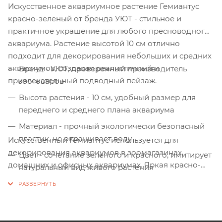
Искусственное аквариумное растение Гемиантус
красно-зеленый от бренда УЮТ - стильное и
практичное украшение для любого пресноводного
аквариума. Растение высотой 10 см отлично
подходит для декорирования небольших и средних
аквариумов, создавая реалистичный и
Бренд - УЮТ, проверенный производитель
привлекательный подводный пейзаж.
зоотоваров
Высота растения - 10 см, удобный размер для
переднего и среднего плана аквариума
Материал - прочный экологически безопасный
пластик, не окрашивает воду
Искусственный Гемиантус используется для
декорирования аквариумов в зоомагазинах,
Цвет - сочетание зеленого и красного, имитирует
домашних и офисных аквариумах. Яркая красно-
натуральный вид живого растения
зеленая расцветка визуально оживляет водное
Не требует ухода, освещения и удобрений
пространство и служит укрытием для рыб.
Не гниет и не разлагается в воде
Безопасно для рыб, черепах и других водных