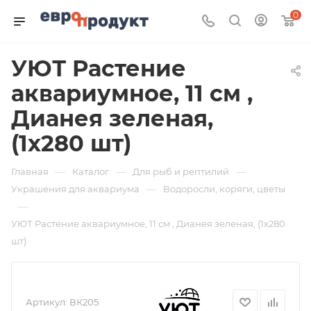
0
УЮТ Растение
аквариумное, 11 см ,
Дианея зеленая,
(1х280 шт)
—
—
—
Главная
Каталог
Для рыб и рептилий
—
Украшения для аквариума
Водоросли, коряги, цветы
—
УЮТ Растение аквариумное, 11 см , Дианея зеленая, (1х280
шт)
Артикул:
ВК205