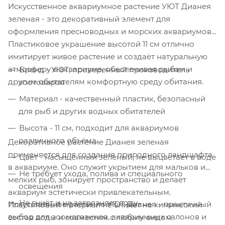
Искусственное аквариумное растение УЮТ Дианея
зеленая - это декоративный элемент для
оформления пресноводных и морских аквариумов.
Пластиковое украшение высотой 11 см отлично
имитирует живое растение и создаёт натуральную
атмосферу в аквариуме, обеспечивая рыбам и
Бренд - УЮТ, проверенный производитель
другим обитателям комфортную среду обитания.
зоотоваров
Материал - качественный пластик, безопасный
для рыб и других водных обитателей
Высота - 11 см, подходит для аквариумов
различного объёма
Декоративное растение Дианея зеленая
применяется для создания природного ландшафта
Цвет - насыщенный зеленый, не выцветает в воде
в аквариуме. Оно служит укрытием для мальков и
Не требует ухода, полива и специального
мелких рыб, зонирует пространство и делает
освещения
аквариум эстетически привлекательным.
Не гниёт и не загрязняет воду
Искусственное растение УЮТ Дианея - практичный
Пластиковый материал не влияет на химический
выбор для зоомагазинов, аквариумных салонов и
состав воды и совместим с любым видом