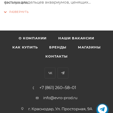
частных владельцев аквариумов, ценящих
фильтрации.
долговечность и простоту обслуживания декора.
О КОМПАНИИ
НАШИ ВАКАНСИИ
КАК КУПИТЬ
БРЕНДЫ
МАГАЗИНЫ
КОНТАКТЫ
+7 (861) 260‒58‒01
info@evro-prod.ru
г. Краснодар, ​Ул. Просторная, 9А