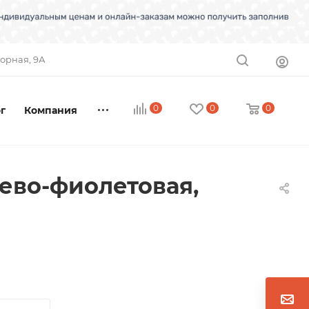
торная, 9А
0
0
0
г
Компания
жево-фиолетовая,