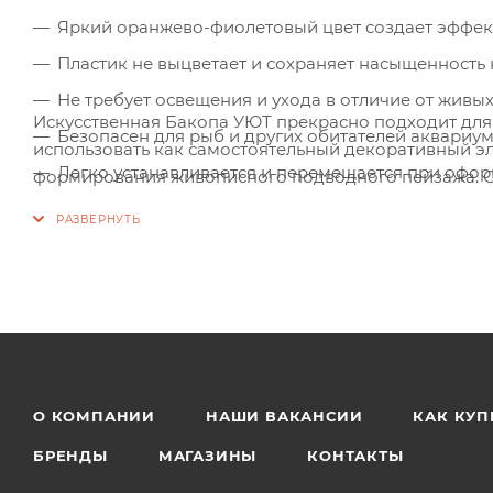
Яркий оранжево-фиолетовый цвет создает эффек
Пластик не выцветает и сохраняет насыщенность
Не требует освещения и ухода в отличие от живы
Искусственная Бакопа УЮТ прекрасно подходит для
Безопасен для рыб и других обитателей аквариу
использовать как самостоятельный декоративный э
Легко устанавливается и перемещается при офо
формирования живописного подводного пейзажа. О
добавляя яркий цветовой контраст.
О КОМПАНИИ
НАШИ ВАКАНСИИ
КАК КУП
БРЕНДЫ
МАГАЗИНЫ
КОНТАКТЫ