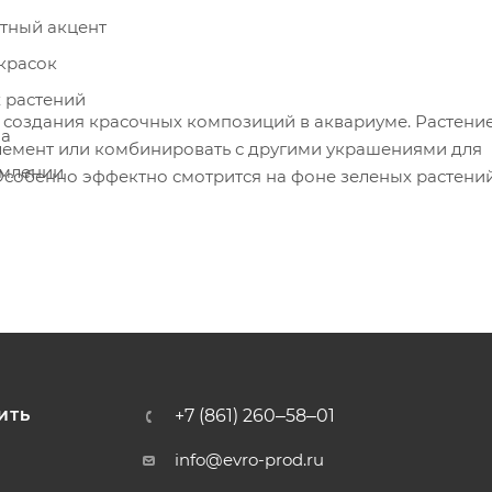
тный акцент
 красок
х растений
 создания красочных композиций в аквариуме. Растени
ма
лемент или комбинировать с другими украшениями для
рмлении
собенно эффектно смотрится на фоне зеленых растений
+7 (861) 260‒58‒01
ИТЬ
info@evro-prod.ru