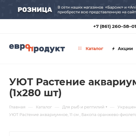
+7 (861) 260‒58‒0
Каталог
Акции
УЮТ Растение аквариумн
(1х280 шт)
—
—
—
Главная
Каталог
Для рыб и рептилий
Украшен
УЮТ Растение аквариумное, 11 см , Бакопа оранжево-фиолето