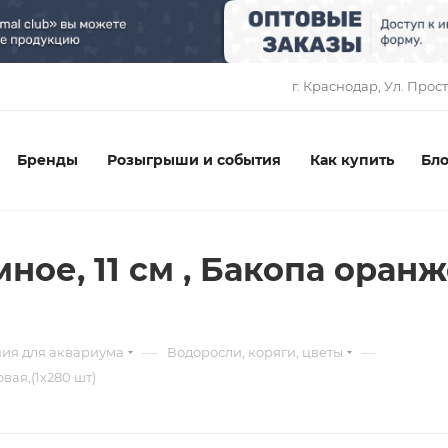
1
г. Краснодар, ​Ул. Прос
Бренды
Розыгрыши и события
Как купить
Бло
ое, 11 см , Бакопа оран
—
—
ия для аквариума
Водоросли, коряги, цветы
вая,(1х280 шт)