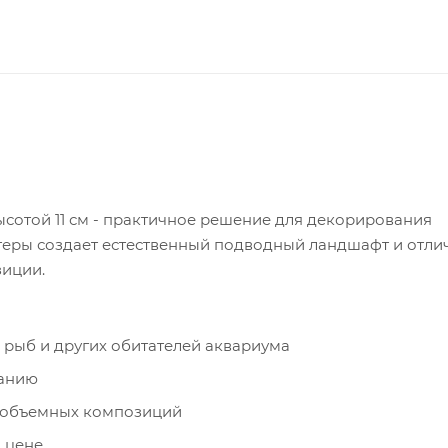
ысотой 11 см - практичное решение для декорирования
теры создает естественный подводный ландшафт и отли
зиции.
 рыб и других обитателей аквариума
танию
ия объемных композиций
 цене