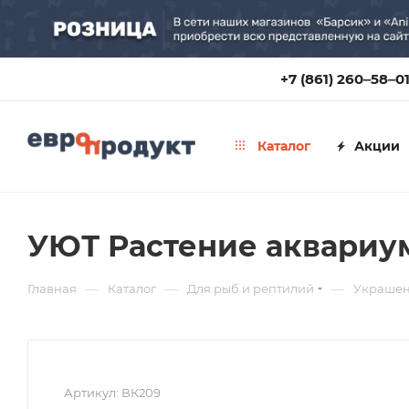
+7 (861) 260‒58‒0
Каталог
Акции
УЮТ Растение аквариумно
—
—
—
Главная
Каталог
Для рыб и рептилий
Украшен
Артикул:
ВК209