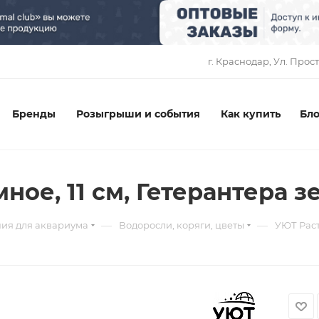
1
г. Краснодар, ​Ул. Прос
Бренды
Розыгрыши и события
Как купить
Бло
е, 11 см, Гетерантера зе
—
—
ия для аквариума
Водоросли, коряги, цветы
УЮТ Раст