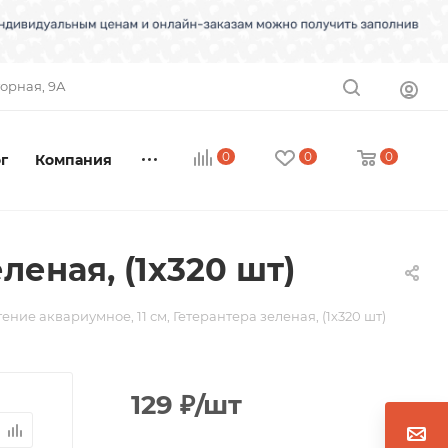
торная, 9А
0
0
0
г
Компания
леная, (1х320 шт)
ение аквариумное, 11 см, Гетерантера зеленая, (1х320 шт)
129
₽
/шт