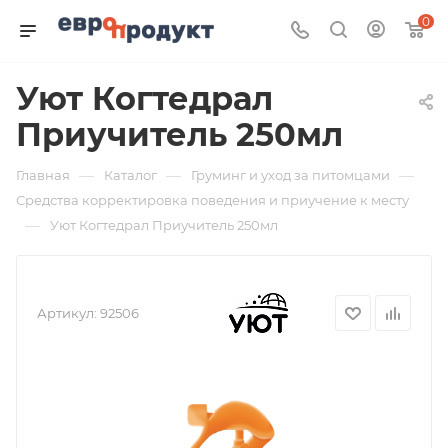
0
Уют Когтедрал
Приучитель 250мл
—
—
—
Главная
Каталог
Груминг и уход за питомцами
Средства корректировка поведения и приучение к месту
—
Уют Когтедрал Приучитель 250мл
Артикул:
92506