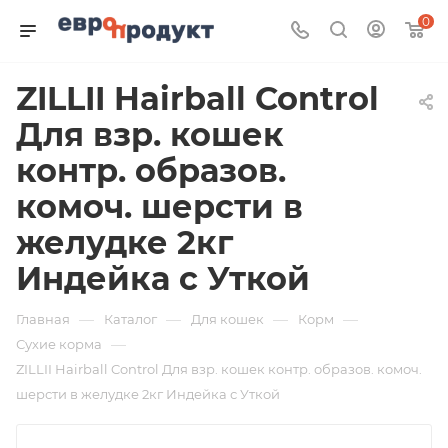
0
ZILLII Hairball Control
Для взр. кошек
контр. образов.
комоч. шерсти в
желудке 2кг
Индейка с Уткой
—
—
—
—
Главная
Каталог
Для кошек
Корм
—
Сухие корма
ZILLII Hairball Control Для взр. кошек контр. образов. комоч.
шерсти в желудке 2кг Индейка с Уткой