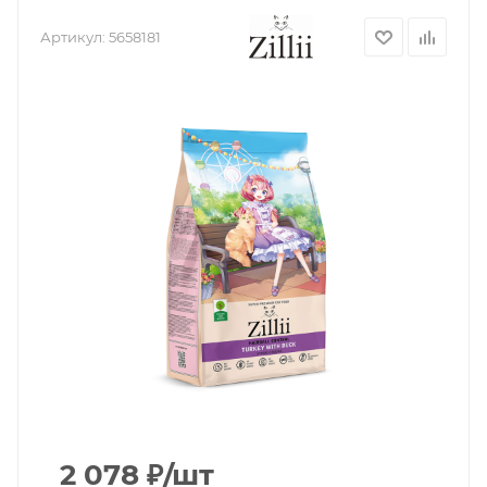
Артикул:
5658181
2 078
₽
/шт