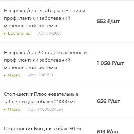
Нефрокэт/дог 15 таб для лечения и
профилактики заболеваний
552
₽
/шт
мочеполовой системы
Арт.: ПЧ3601
Достаточно
Нефрокэт/дог 30 таб для лечения и
профилактики заболеваний
1 058
₽
/шт
мочеполовой системы
Арт.: ПЧ63618
Много
Стоп-цистит Плюс жевательные
656
₽
/шт
таблетки для собак 40*1000 мг
Арт.: У0000004594
Много
Стоп-цистит Био для собак, 50 мл
613
₽
/шт