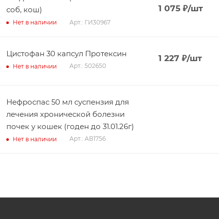
1 075
₽
/шт
соб, кош)
Арт.: ГИ30967
Нет в наличии
Цистофан 30 капсул Протексин
1 227
₽
/шт
Арт.: 502650
Нет в наличии
Нефроспас 50 мл суспензия для
лечения хронической болезни
почек у кошек (годен до 31.01.26г)
Арт.: АВ1756
Нет в наличии