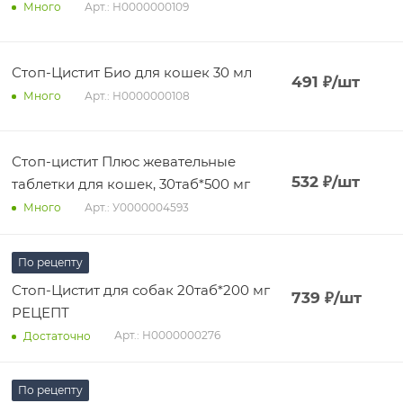
Арт.: Н0000000109
Много
Стоп-Цистит Био для кошек 30 мл
491
₽
/шт
Арт.: Н0000000108
Много
Стоп-цистит Плюс жевательные
532
₽
/шт
таблетки для кошек, 30таб*500 мг
Арт.: У0000004593
Много
По рецепту
Стоп-Цистит для собак 20таб*200 мг
739
₽
/шт
РЕЦЕПТ
Арт.: Н0000000276
Достаточно
По рецепту