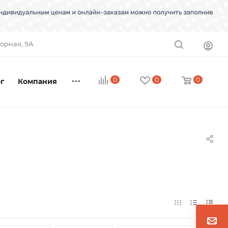
торная, 9А
0
0
0
г
Компания