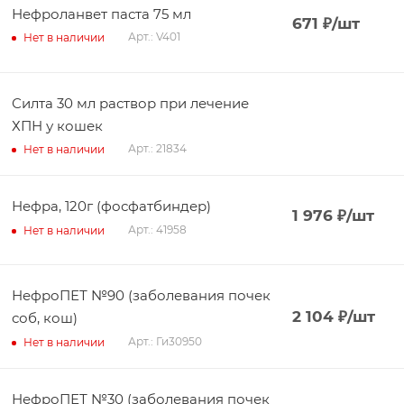
Нефроланвет паста 75 мл
671
₽
/шт
Арт.: V401
Нет в наличии
Силта 30 мл раствор при лечение
ХПН у кошек
Арт.: 21834
Нет в наличии
Нефра, 120г (фосфатбиндер)
1 976
₽
/шт
Арт.: 41958
Нет в наличии
НефроПЕТ №90 (заболевания почек
2 104
₽
/шт
соб, кош)
Арт.: Ги30950
Нет в наличии
НефроПЕТ №30 (заболевания почек