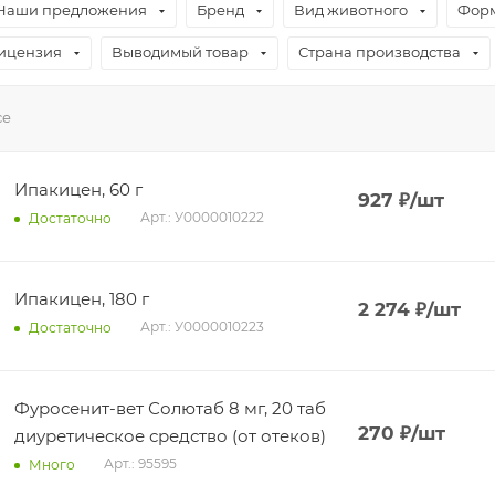
Наши предложения
Бренд
Вид животного
Форм
Лицензия
Выводимый товар
Страна производства
се
Ипакицен, 60 г
927
₽
/шт
Арт.: У0000010222
Достаточно
Ипакицен, 180 г
2 274
₽
/шт
Арт.: У0000010223
Достаточно
Фуросенит-вет Солютаб 8 мг, 20 таб
270
₽
/шт
диуретическое средство (от отеков)
Арт.: 95595
Много