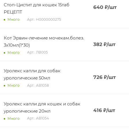
Стоп-Цистит для кошек 15таб
640
₽
/шт
РЕЦЕПТ
Арт.: Н0000000275
Много
Кот Эрвин-лечение мочекам.болез.
382
₽
/шт
3х10мл(1*30)
Арт.: ЛВ005
Много
Уролекс капли для собак
726
₽
/шт
урологические 50мл
Арт.: АВ1058
Много
Уролекс капли для кошек и собак
416
₽
/шт
урологические 20мл
Арт.: АВ1054
Много