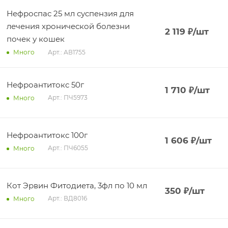
Нефроспас 25 мл суспензия для
лечения хронической болезни
2 119
₽
/шт
почек у кошек
Арт.: АВ1755
Много
Нефроантитокс 50г
1 710
₽
/шт
Арт.: ПЧ5973
Много
Нефроантитокс 100г
1 606
₽
/шт
Арт.: ПЧ6055
Много
Кот Эрвин Фитодиета, 3фл по 10 мл
350
₽
/шт
Арт.: ВД8016
Много