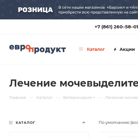
+7 (861) 260‒58‒0
Каталог
Акции
Лечение мочевыделите
—
—
—
Главная
Каталог
Ветеринария
Лечение мочев
По умолчанию (во
КАТАЛОГ