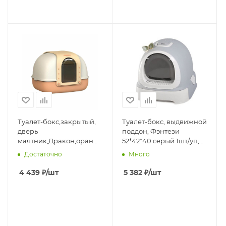
Туалет-бокс,закрытый,
Туалет-бокс, выдвижной
дверь
поддон, Фэнтези
маятник,Дракон,оранжевый
52*42*40 серый 1шт/уп,
58*42,85*48,6см. 1шт/уп,
фильтр, совок,
Достаточно
Много
коврик и совок в компл
2*15пакетов
4 439
₽
/шт
5 382
₽
/шт