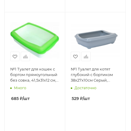
№1 Туалет для кошек с
№1 Туалет для котят
бортом прямоугольный
глубокий с бортиком
без совка, 41,5х31х12 см,
38х27х10см Серый,
1*18шт пластик
1х25шт
Много
Достаточно
685
₽
/шт
529
₽
/шт