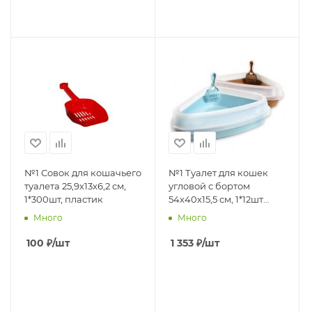
№1 Совок для кошачьего
№1 Туалет для кошек
туалета 25,9х13х6,2 см,
угловой с бортом
1*300шт, пластик
54х40х15,5 см, 1*12шт
пластик
Много
Много
100
₽
/шт
1 353
₽
/шт