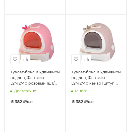
Туалет-бокс, выдвижной
Туалет-бокс, выдвижной
поддон, Фэнтези
поддон, Фэнтези
52*42*40 розовый 1шт/
52*42*40 какао 1шт/уп,
уп, фильтр, совок,
фильтр, совок, пакеты в
Достаточно
Много
пакеты в комплекте
комплекте
5 382
₽
/шт
5 382
₽
/шт