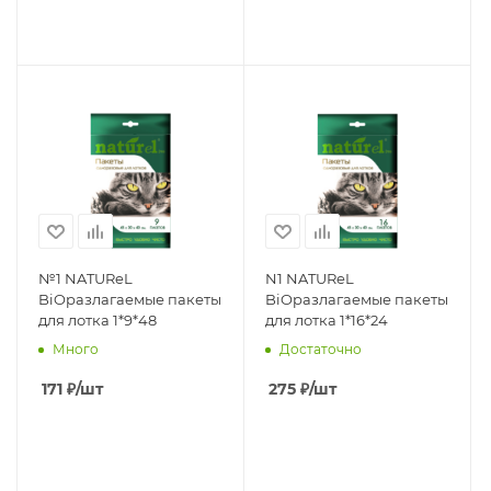
№1 NATUReL
N1 NATUReL
BiOразлагаемые пакеты
BiOразлагаемые пакеты
для лотка 1*9*48
для лотка 1*16*24
Много
Достаточно
171
₽
/шт
275
₽
/шт