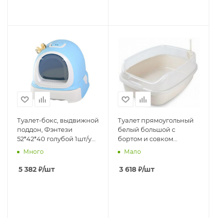
Туалет-бокс, выдвижной
Туалет прямоугольный
поддон, Фэнтези
белый большой с
52*42*40 голубой 1шт/уп,
бортом и совком
фильтр, совок, пакеты в
62*46*23 1х10 шт
Много
Мало
комплекте
5 382
₽
/шт
3 618
₽
/шт