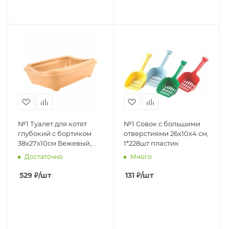
№1 Туалет для котят
№1 Совок с большими
глубокий с бортиком
отверстиями 26х10х4 см,
38х27х10см Бежевый,
1*228шт пластик
1х25шт
Достаточно
Много
529
₽
/шт
131
₽
/шт