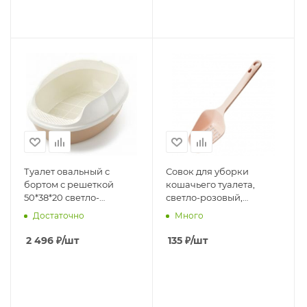
Туалет овальный с
Совок для уборки
бортом с решеткой
кошачьего туалета,
50*38*20 светло-
светло-розовый,
бежевый, 1х10 шт
30,4*10,2*4,5см, 20шт/уп
Достаточно
Много
2 496
₽
/шт
135
₽
/шт