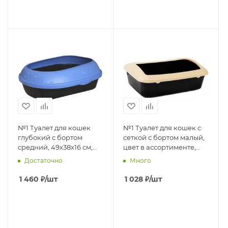
№1 Туалет для кошек
№1 Туалет для кошек с
глубокий с бортом
сеткой с бортом малый,
средний, 49х38х16 см,
цвет в ассортименте,
1*12шт пластик
41х30х12,5 см (1*12 шт)
Достаточно
Много
1 460
₽
/шт
1 028
₽
/шт