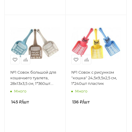
№1 Совок большой для
№1 Совок с рисунком
кошачьего туалета,
"кошка" 24,5х9,5х2,5 см,
28х13х3,5 см, 1*360шт.
1*240шт пластик
пластик
Много
Много
145
₽
/шт
136
₽
/шт