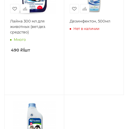
Лайна 300 мл для
Дезинфектон, 500мл
животных (вет.дез.
Нет в наличии
средство)
Много
490
₽
/шт