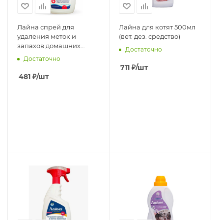
Лайна спрей для
Лайна для котят 500мл
удаления меток и
(вет. дез. средство)
запахов домашних
Достаточно
животных (запах
Достаточно
лаванды) 750 мл
711
₽
/шт
481
₽
/шт