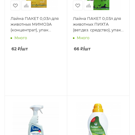
Лайна ПАКЕТ 0,03л для
Лайна ПАКЕТ 0,03л для
животных МИМОЗА
животных ПИХТА
(концентрат), упак
(вет.дез. средство), упак
20саше
20саше
Много
Много
62
₽
/шт
66
₽
/шт