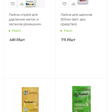
Лайна спрей для
Лайна для щенков
удаления меток и
500мл (вет. дез.
запахов домашних
средство)
животных (запах
Мало
Мало
мимозы) 750 мл
481
₽
/шт
711
₽
/шт