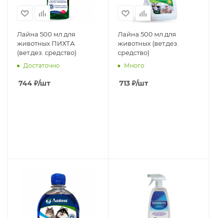
Лайна 500 мл для
Лайна 500 мл для
животных ПИХТА
животных (вет.дез.
(вет.дез. средство)
средство)
Достаточно
Много
744
₽
/шт
713
₽
/шт