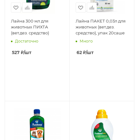
Лайна 300 мл для
Лайна ПАКЕТ 0,03л для
животных ПИХТА
животных (вет.дез.
(вет.дез. средство)
средство), упак 20саше
Достаточно
Много
527
₽
/шт
62
₽
/шт