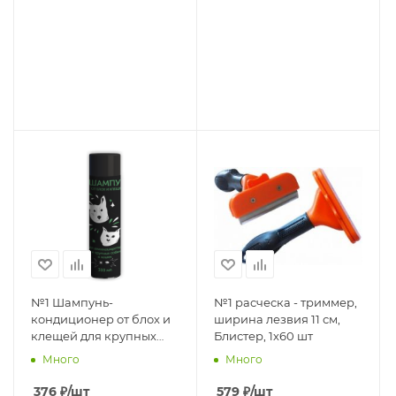
№1 Шампунь-
№1 расческа - триммер,
кондиционер от блох и
ширина лезвия 11 см,
клещей для крупных
Блистер, 1х60 шт
пород собак и кошек
Много
Много
300мл
376
₽
/шт
579
₽
/шт