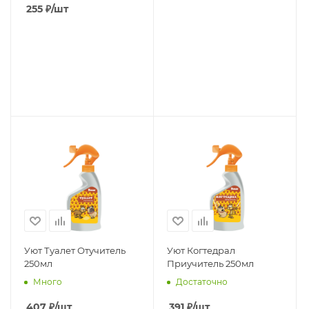
255
₽
/шт
Уют Туалет Отучитель
Уют Когтедрал
250мл
Приучитель 250мл
Много
Достаточно
407
₽
/шт
391
₽
/шт