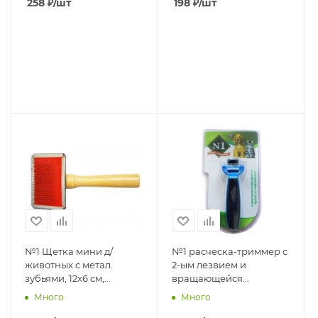
258
₽
/шт
198
₽
/шт
№1 Щетка мини д/
№1 расческа-триммер с
животных с метал.
2-ым лезвием и
зубьями, 12х6 см,
вращающейся
Блистер, 1*72
головкой, ширина
Много
Много
лезвия 4,5 см 1*50шт