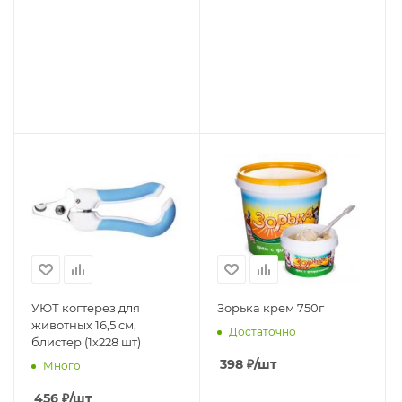
УЮТ когтерез для
Зорька крем 750г
животных 16,5 см,
Достаточно
блистер (1х228 шт)
398
₽
/шт
Много
456
₽
/шт