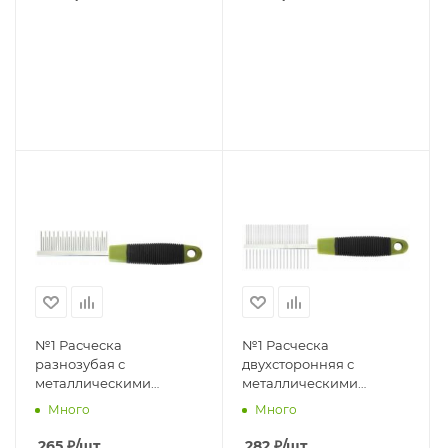
№1 Расческа
№1 Расческа
разнозубая с
двухсторонняя с
металлическими
металлическими
зубьями , 18 см, Блистер,
зубьями , 18 см, Блистер,
Много
Много
1*96шт
1*96шт
265
₽
/шт
282
₽
/шт