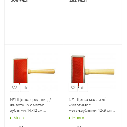
508
₽
/шт
282
₽
/шт
№1 Щетка средняя д/
№1 Щетка малая д/
животных с метал.
животных с
зубьями, 14х12 см,
метал.зубьями, 12х9 см,
Блистер, 1*60
Блистер, 1*72
Много
Много