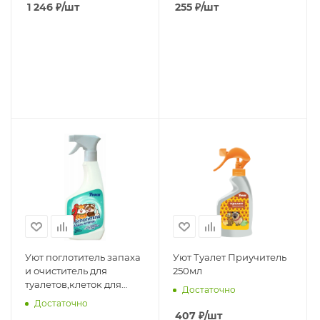
1 246
₽
/шт
255
₽
/шт
Уют поглотитель запаха
Уют Туалет Приучитель
и очиститель для
250мл
туалетов,клеток для
Достаточно
животных и птиц 500мл
Достаточно
407
₽
/шт