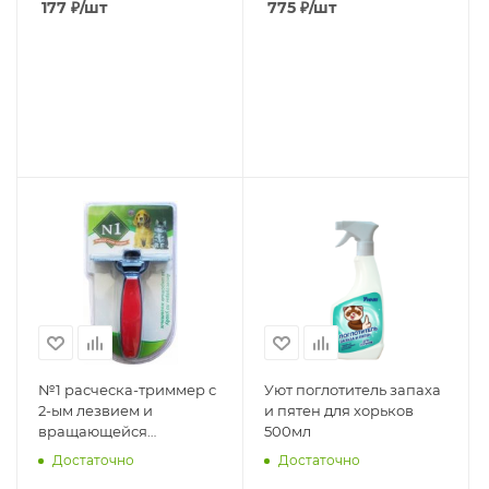
177
₽
/шт
775
₽
/шт
№1 расческа-триммер с
Уют поглотитель запаха
2-ым лезвием и
и пятен для хорьков
вращающейся
500мл
головкой, ширина
Достаточно
Достаточно
лезвия 11,0 см 1*50 шт