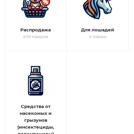
Распродажа
Для лошадей
409 товаров
4 товара
Средства от
насекомых и
грызунов
(инсектециды,
родентициды)