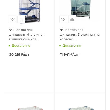
№1 Клетка для
№1 Клетка для
шиншилы, 4-этажная,
шиншилы, 3-этажная,на
выдвигающийся
колесах,
поддон,
выдвигающийся
Достаточно
Достаточно
укомплектованная,79*52*140,
поддон,
на колесах, 1*1
укомплектованная,
20 216
₽
/шт
11 941
₽
/шт
64*44*93. 1*1шт