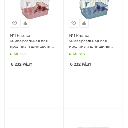
№1 Клетка
№1 Клетка
универсальная для
универсальная для
кролика и шиншилы,
кролика и шиншилы,
69*45*43, боковая дверь,
69*45*43, боковая дверь,
Много
Много
2-
2-этажная,
этажная,укомплектов,1*2шт
укомплектов,1*2шт
6 232
₽
/шт
6 232
₽
/шт