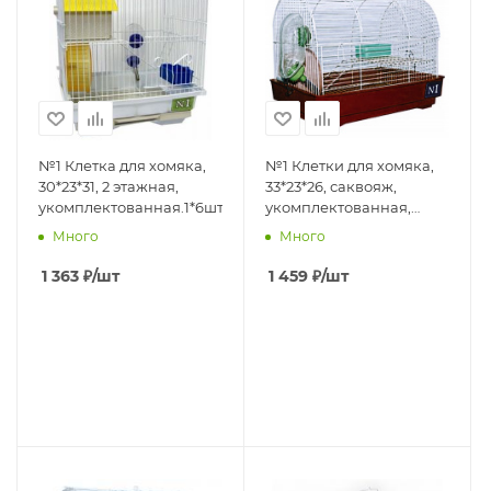
№1 Клетка для хомяка,
№1 Клетки для хомяка,
30*23*31, 2 этажная,
33*23*26, саквояж,
укомплектованная.1*6шт
укомплектованная,
коричневая, 1*6
Много
Много
1 363
₽
/шт
1 459
₽
/шт