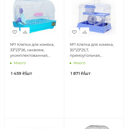
№1 Клетки для хомяка,
№1 Клетка для хомяка,
33*23*26, саквояж,
30*23*25,7,
укомплектованная,
прямоугольная,
голубая, 1*6
укомплектов, голубая (в
Много
Много
индивид. уп.),1*12
1 459
₽
/шт
1 871
₽
/шт