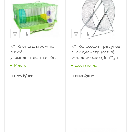
№1 Клетка для хомяка,
№1 Колесо для грызунов
30*23*21,
35 см диаметр, (сетка),
укомплектованная, без
металлическое, 1шт*1уп.
дома, цвета в
Много
Достаточно
ассортименте,1*10шт
1 055
₽
/шт
1 808
₽
/шт