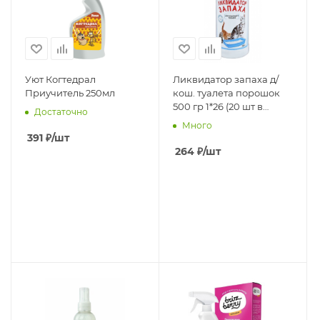
Уют Когтедрал
Ликвидатор запаха д/
Приучитель 250мл
кош. туалета порошок
500 гр 1*26 (20 шт в
Достаточно
коробке)
Много
391
₽
/шт
264
₽
/шт