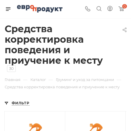
0
Средства
корректировка
поведения и
приучение к месту
30
—
—
—
Главная
Каталог
Груминг и уход за питомцами
Средства корректировка поведения и приучение к месту
ФИЛЬТР