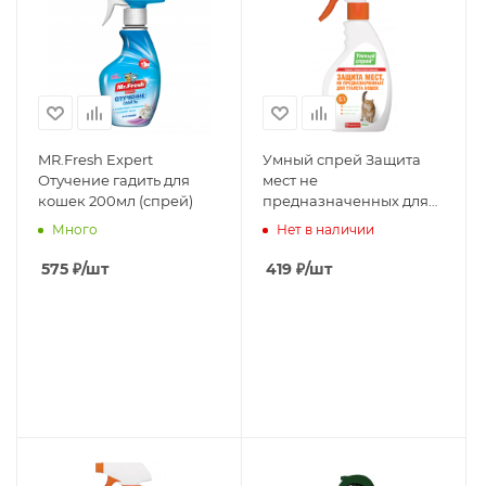
MR.Fresh Expert
Умный спрей Защита
Отучение гадить для
мест не
кошек 200мл (спрей)
предназначенных для
туалета кошек, 200 мл
Много
Нет в наличии
575
₽
/шт
419
₽
/шт