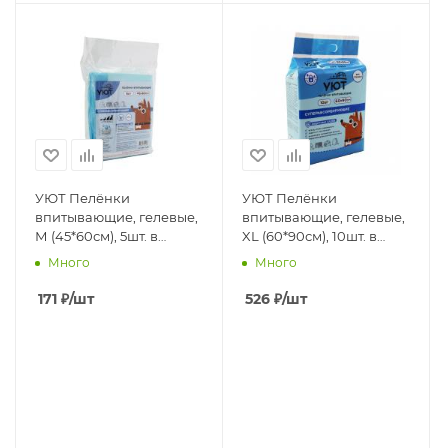
УЮТ Пелёнки
УЮТ Пелёнки
впитывающие, гелевые,
впитывающие, гелевые,
М (45*60см), 5шт. в
XL (60*90см), 10шт. в
п.,1кор*32п
п.,1кор*20п
Много
Много
171
₽
/шт
526
₽
/шт