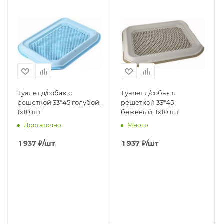
Туалет д/собак с
Туалет д/собак с
решеткой 33*45 голубой,
решеткой 33*45
1х10 шт
бежевый, 1х10 шт
Достаточно
Много
1 937
₽
/шт
1 937
₽
/шт