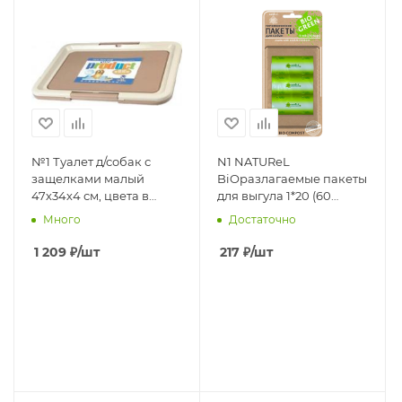
№1 Туалет д/собак с
N1 NATUReL
защелками малый
BiOразлагаемые пакеты
47х34х4 см, цвета в
для выгула 1*20 (60
ассортименте, 1*12шт
пакетов)
Много
Достаточно
пластик
1 209
₽
/шт
217
₽
/шт