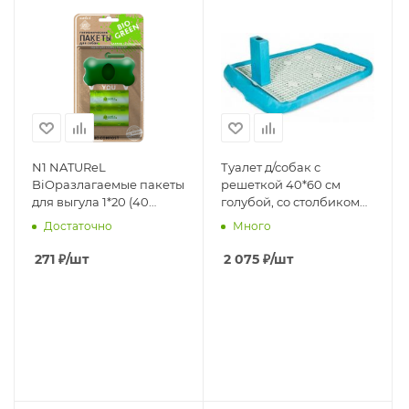
N1 NATUReL
Туалет д/собак с
BiOразлагаемые пакеты
решеткой 40*60 см
для выгула 1*20 (40
голубой, со столбиком
пакетов+ контейнер)
1х10 шт
Достаточно
Много
271
₽
/шт
2 075
₽
/шт