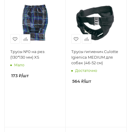
Трусы №0 на рез.
Трусы гигиенич.Culotte
(130*130 мм) XS
Igienica MEDIUM для
собак (46-52 см)
Мало
Достаточно
173
₽
/шт
564
₽
/шт