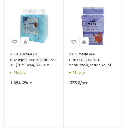
УЮТ Пелёнки
УЮТ пеленки
впитывающие, гелевые,
впитывающие с
XL (60*90см), 50шт. в
лавандой, гелевые, М
п.,1кор*2п
(45*60см), с липкими
Много
Много
фиксаторами,10шт. в
п.,1кор*16п
1 654
₽
/шт
333
₽
/шт