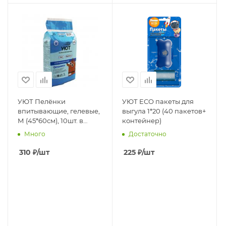
УЮТ Пелёнки
УЮТ ECO пакеты для
впитывающие, гелевые,
выгула 1*20 (40 пакетов+
М (45*60см), 10шт. в
контейнер)
п.,1кор*16п
Много
Достаточно
310
₽
/шт
225
₽
/шт