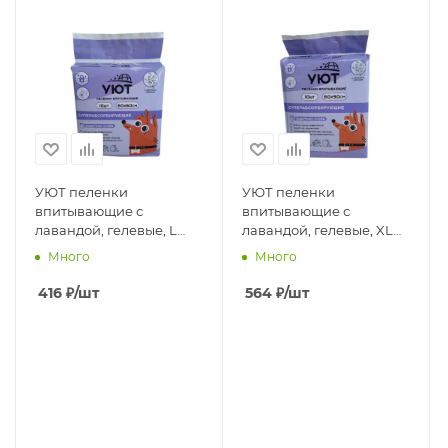
УЮТ пеленки
УЮТ пеленки
впитывающие с
впитывающие с
лавандой, гелевые, L
лавандой, гелевые, XL
(60*60см), с липкими
(60*90см), с липкими
Много
Много
фиксаторами,10шт. в
фиксаторами,10шт. в
п.,1кор*20п
п.,1кор*20п
416
₽
/шт
564
₽
/шт