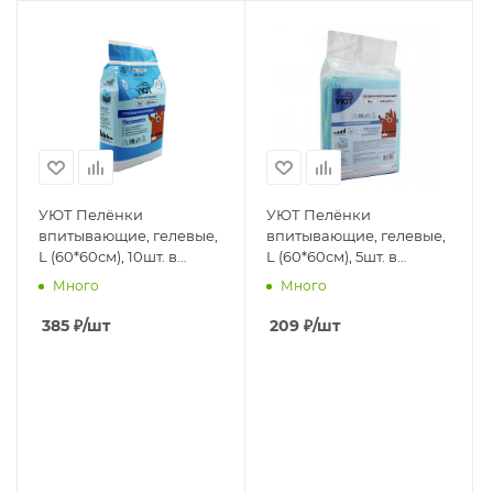
УЮТ Пелёнки
УЮТ Пелёнки
впитывающие, гелевые,
впитывающие, гелевые,
L (60*60см), 10шт. в
L (60*60см), 5шт. в
п.,1кор*20п
п.,1кор*40п
Много
Много
385
₽
/шт
209
₽
/шт