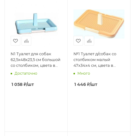
N1 Туалет для собак
№1 Туалет д/собак со
62,5x48x23,5 см большой
столбиком малый
со столбиком, цвета в
47х34х4 см, цвета в
ассортименте, 1*6 шт
ассортименте, 1*12шт
Достаточно
Много
пластик
пластик
1 058
₽
/шт
1 446
₽
/шт