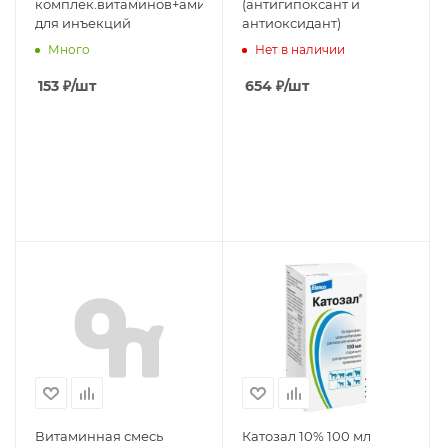
комплек.витаминов+аминокислоты
(антигипоксант и
для инъекций
антиоксидант)
Много
Нет в наличии
153
₽
/шт
654
₽
/шт
Витаминная смесь
Катозал 10% 100 мл