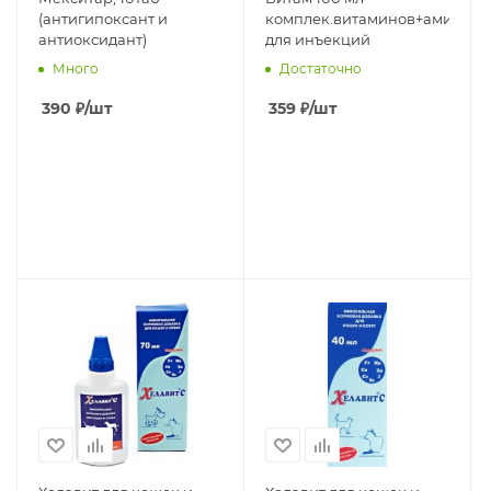
(антигипоксант и
комплек.витаминов+аминоки
антиоксидант)
для инъекций
Много
Достаточно
390
₽
/шт
359
₽
/шт