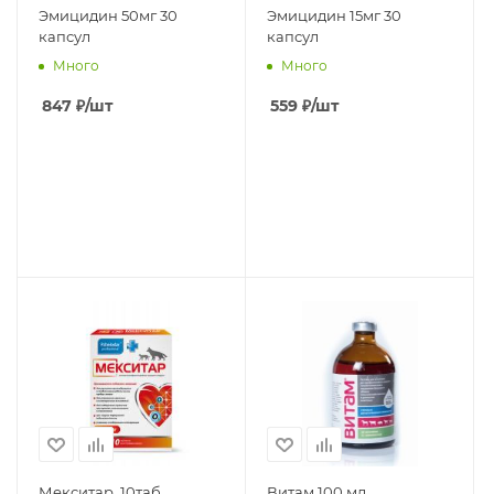
Эмицидин 50мг 30
Эмицидин 15мг 30
капсул
капсул
Много
Много
847
₽
/шт
559
₽
/шт
Мекситар, 10таб
Витам 100 мл