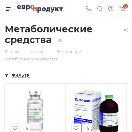
0
Метаболические
средства
12
—
—
—
Главная
Каталог
Ветеринария
Метаболические средства
ФИЛЬТР