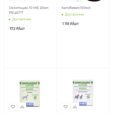
Окситоцин 10 МЕ 20мл
Катобевит,100мл
РЕЦЕПТ
Достаточно
Достаточно
1 115
₽
/шт
172
₽
/шт