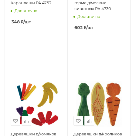
Карандаши PA 4753
корма д/мелких
животных РА 4730
Достаточно
Достаточно
348
₽
/шт
602
₽
/шт
Деревяшки д/хомяков
Деревяшки д/кроликов