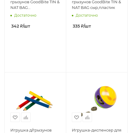
грызунов GoodBite TIN &
грызунов GoodBite TIN &
NAT BAG
NAT BAG сыр,пластик
яблоко,пластик
Достаточно
Достаточно
342
₽
/шт
335
₽
/шт
Игрушка д/грызунов
Игрушка-диспенсер для