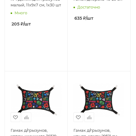
малый, 11х9х7 см, 1х30 шт
Достаточно
Много
635
₽
/шт
205
₽
/шт
Гамак д/грызунов,
Гамак д/грызунов,