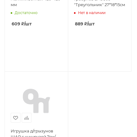
мм
"Треугольник" 27*18*15см
Достаточно
Нет в наличии
609
₽
/шт
889
₽
/шт
Игрушка д/грызунов
ШАР с кукурузой 7см/