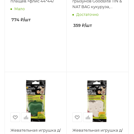
плащев.+флис 44*44/
грызунов GoodBite TIN &
NAT BAG кукуруза,
Мало
пластик
Достаточно
774
₽
/шт
359
₽
/шт
Жевательная игрушка д/
Жевательная игрушка д/