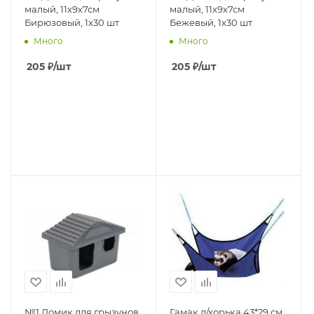
малый, 11х9х7см
малый, 11х9х7см
Бирюзовый, 1х30 шт
Бежевый, 1х30 шт
Много
Много
205
₽
/шт
205
₽
/шт
№1 Домик для грызунов
Гамак д/хорька 43*29 см