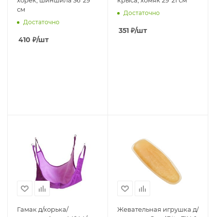
хорек, шиншила 36*29
крыса, хомяк 29*21 см
см
Достаточно
Достаточно
351
₽
/шт
410
₽
/шт
Гамак д/хорька/
Жевательная игрушка д/