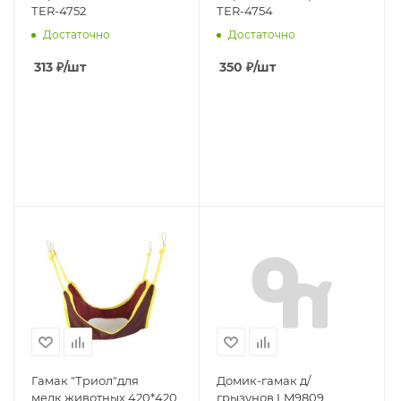
ТЕR-4752
ТЕR-4754
Достаточно
Достаточно
313
₽
/шт
350
₽
/шт
Гамак "Триол"для
Домик-гамак д/
мелк.животных 420*420
грызунов LM9809