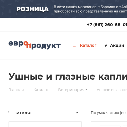
+7 (861) 260‒58‒0
Каталог
Акции
Ушные и глазные капли
—
—
—
Главная
Каталог
Ветеринария
Ушные и глазны
По умолчанию (во
КАТАЛОГ