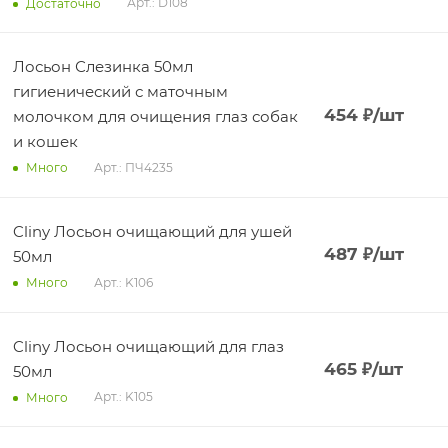
Арт.: D108
Достаточно
Лосьон Слезинка 50мл
гигиенический с маточным
454
₽
/шт
молочком для очищения глаз собак
и кошек
Арт.: ПЧ4235
Много
Cliny Лосьон очищающий для ушей
487
₽
/шт
50мл
Арт.: K106
Много
Cliny Лосьон очищающий для глаз
465
₽
/шт
50мл
Арт.: K105
Много