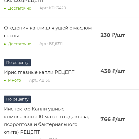
(30.11.26.)РЕЦЕПТ
Арт.: КРК3420
Достаточно
Отодепин капли для ушей с маслом
230
₽
/шт
сосны
Арт.: ВД6371
Достаточно
По рецепту
438
₽
/шт
Ирис глазные капли РЕЦЕПТ
Арт.: АВ136
Много
По рецепту
Инспектор Капли ушные
комплексные 10 мл (от отодектоза,
766
₽
/шт
псороптоза и бактериального
отита) РЕЦЕПТ