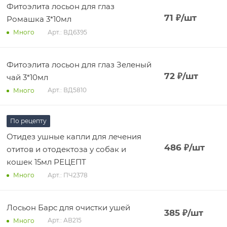
Фитоэлита лосьон для глаз
71
₽
/шт
Ромашка 3*10мл
Арт.: ВД6395
Много
Фитоэлита лосьон для глаз Зеленый
72
₽
/шт
чай 3*10мл
Арт.: ВД5810
Много
По рецепту
Отидез ушные капли для лечения
486
₽
/шт
отитов и отодектоза у собак и
кошек 15мл РЕЦЕПТ
Арт.: ПЧ2378
Много
Лосьон Барс для очистки ушей
385
₽
/шт
Арт.: АВ215
Много