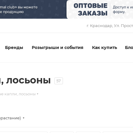
1
г. Краснодар, ​Ул. Прос
Бренды
Розыгрыши и события
Как купить
Бло
, лосьоны
57
е капли, лосьоны
зрастание)