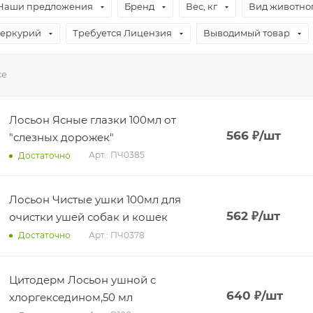
Наши предложения
Бренд
Вес, кг
Вид животно
Меркурий
Требуется Лицензия
Выводимый товар
се
Лосьон Ясные глазки 100мл от
566
₽
/шт
"слезных дорожек"
Арт.: ПЧ0385
Достаточно
Лосьон Чистые ушки 100мл для
562
₽
/шт
очистки ушей собак и кошек
Арт.: ПЧ0378
Достаточно
Цитодерм Лосьон ушной с
640
₽
/шт
хлоргекседином,50 мл