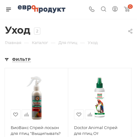
0
Уход
2
—
—
—
Главная
Каталог
Для птиц
Уход
ФИЛЬТР
БиоВакс Спрей-лосьон
Doctor Animal Спрей
для птиц "Выщипывать?
для птиц От