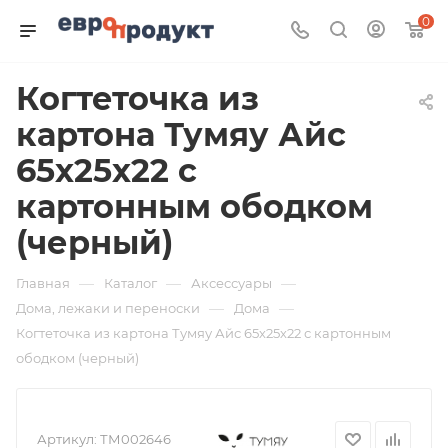
0
Когтеточка из
картона Тумяу Айс
65х25х22 с
картонным ободком
(черный)
—
—
—
Главная
Каталог
Аксессуары
—
—
Дома, лежаки и переноски
Дома
Когтеточка из картона Тумяу Айс 65х25х22 с картонным
ободком (черный)
Артикул:
ТМ002646