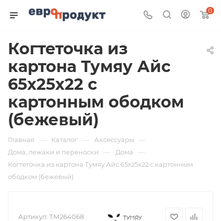
0
Когтеточка из
картона Тумяу Айс
65х25х22 с
картонным ободком
(бежевый)
—
—
—
Главная
Каталог
Аксессуары
—
—
Дома, лежаки и переноски
Дома
Когтеточка из картона Тумяу Айс 65х25х22 с картонным
ободком (бежевый)
Артикул:
ТМ264068