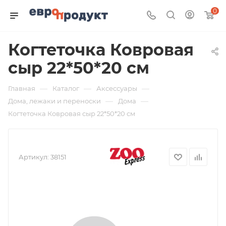
0
Когтеточка Ковровая
сыр 22*50*20 см
—
—
—
Главная
Каталог
Аксессуары
—
—
Дома, лежаки и переноски
Дома
Когтеточка Ковровая сыр 22*50*20 см
Артикул:
38151