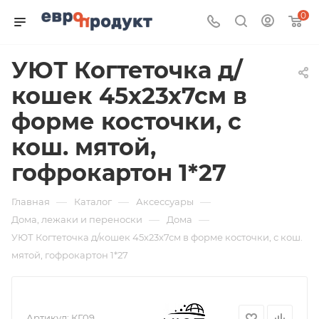
0
УЮТ Когтеточка д/
кошек 45х23х7см в
форме косточки, с
кош. мятой,
гофрокартон 1*27
—
—
—
Главная
Каталог
Аксессуары
—
—
Дома, лежаки и переноски
Дома
УЮТ Когтеточка д/кошек 45х23х7см в форме косточки, с кош.
мятой, гофрокартон 1*27
Артикул:
КГ09