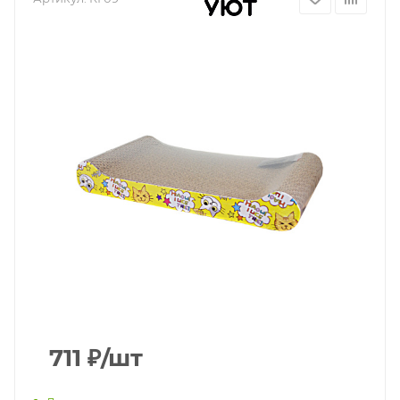
711
₽
/шт