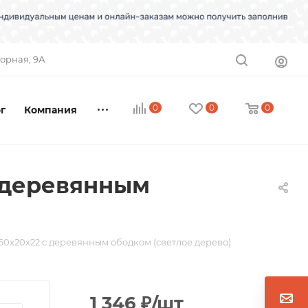
торная, 9А
0
0
0
г
Компания
с деревянным
 60х20х22 с деревянным ободком (светлое дерево)
1 346
₽
/шт