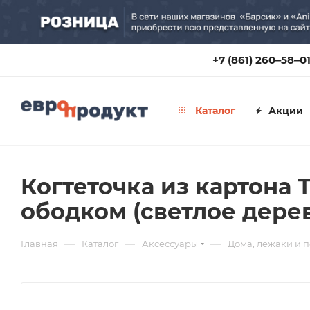
+7 (861) 260‒58‒0
Каталог
Акции
Когтеточка из картона
ободком (светлое дере
—
—
—
Главная
Каталог
Аксессуары
Дома, лежаки и 