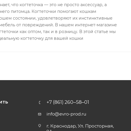
ет, что когтеточка — это не просто аксессуар, а
него питомца. Когтеточки помогают кошкам
рошем состоянии, удовлетворяют их инстинктивные
мебель от повреждений. В нашем интернет-магазине
еточки как оптом, так и в розницу. В этой статье мы
деальную когтеточку для вашей кошки
+7 (861) 260‒58‒01
ИТЬ
info@evro-prod.ru
г. Краснодар, ​Ул. Просторная,