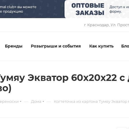
1
г. Краснодар, ​Ул. Прос
Бренды
Розыгрыши и события
Как купить
Бло
 Тумяу Экватор 60х20х22 
во)
—
—
переноски
Дома
Когтеточка из картона Тумяу Экватор