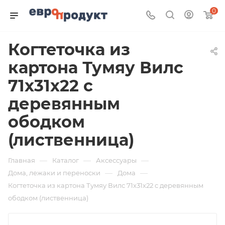
0
Когтеточка из
картона Тумяу Вилс
71х31х22 с
деревянным
ободком
(лиственница)
—
—
—
Главная
Каталог
Аксессуары
—
—
Дома, лежаки и переноски
Дома
Когтеточка из картона Тумяу Вилс 71х31х22 с деревянным
ободком (лиственница)