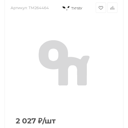
Артикул:
ТМ264464
2 027
₽
/шт