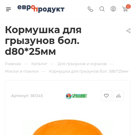
0
Кормушка для
грызунов бол.
d80*25мм
—
—
—
Главная
Каталог
Для грызунов и хорьков
—
Миски и поилки
Кормушка для грызунов бол. d80*25мм
Артикул:
ЗЕ045