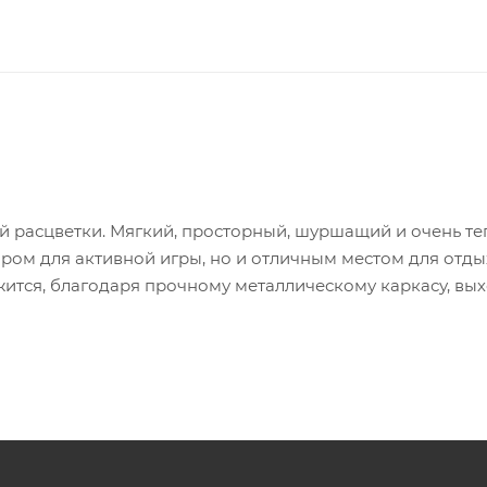
й расцветки. Мягкий, просторный, шуршащий и очень те
аром для активной игры, но и отличным местом для отды
ится, благодаря прочному металлическому каркасу, вы
и охоты" и пушистая игрушка на резинке станут
ры. Размер изделия d250х900мм. При этом в сложенном