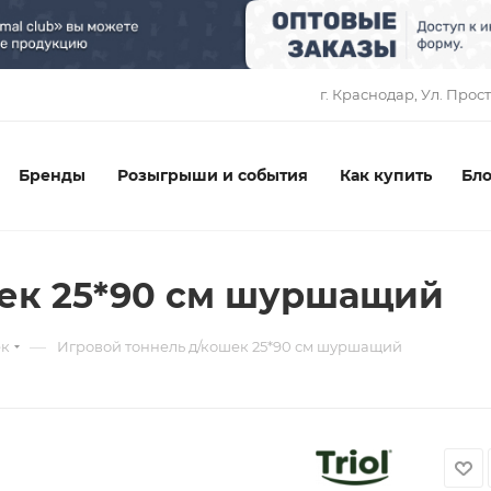
1
г. Краснодар, ​Ул. Прос
Бренды
Розыгрыши и события
Как купить
Бло
шек 25*90 см шуршащий
—
ек
Игровой тоннель д/кошек 25*90 см шуршащий