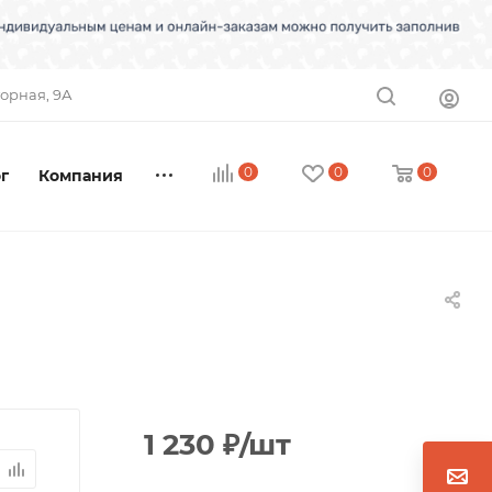
торная, 9А
0
0
0
г
Компания
1 230
₽
/шт