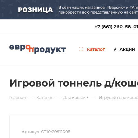
+7 (861) 260‒58‒0
Каталог
Акции
Игровой тоннель д/ко
—
—
—
Главная
Каталог
Для кошек
Игрушки для кош
Артикул:
СТ10/20911005