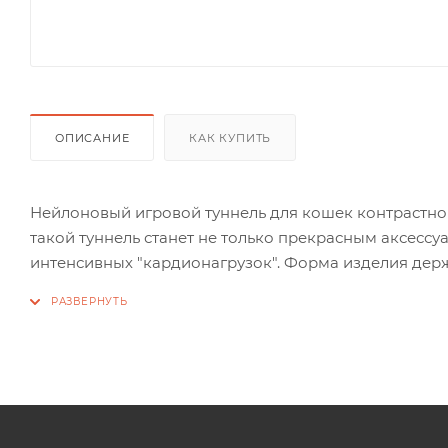
ОПИСАНИЕ
КАК КУПИТЬ
Нейлоновый игровой туннель для кошек контрастно
такой туннель станет не только прекрасным аксессу
интенсивных "кардионагрузок". Форма изделия держ
быть затянут на тесемку, а окошко "для наблюдения 
дополнительными элементами для увлекательной иг
такой туннель совсем не занимает места.