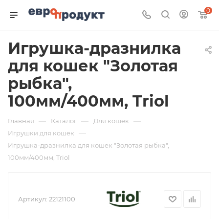
0
Игрушка-дразнилка
для кошек "Золотая
рыбка",
100мм/400мм, Triol
—
—
—
Главная
Каталог
Для кошек
—
Игрушки для кошек
Игрушка-дразнилка для кошек "Золотая рыбка",
100мм/400мм, Triol
Артикул:
22121100