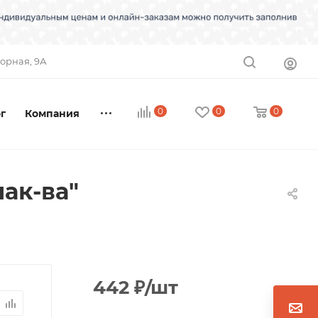
торная, 9А
0
0
0
г
Компания
ак-ва"
442
₽
/шт