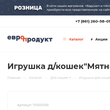
+7 (861) 260‒58‒0
Каталог
Акции
Игрушка д/кошек"Мятны
—
—
—
Главная
Каталог
Для кошек
Игрушки для кош
Артикул:
70000051