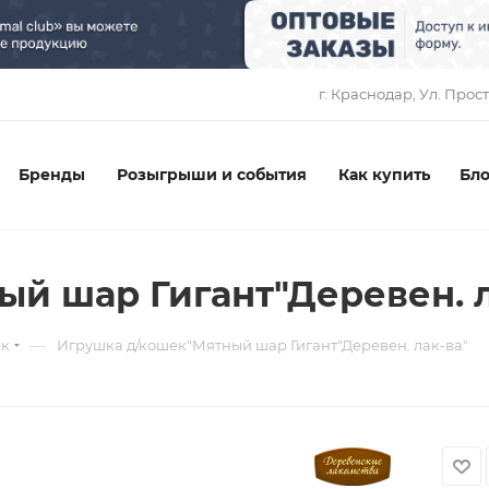
1
г. Краснодар, ​Ул. Прос
Бренды
Розыгрыши и события
Как купить
Бло
й шар Гигант"Деревен. л
—
ек
Игрушка д/кошек"Мятный шар Гигант"Деревен. лак-ва"