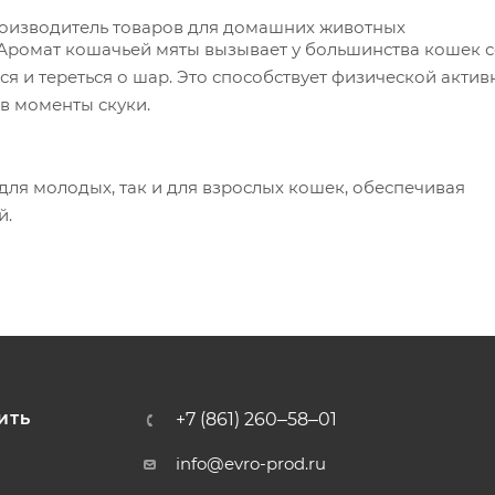
оизводитель товаров для домашних животных
Аромат кошачьей мяты вызывает у большинства кошек 
ся и тереться о шар. Это способствует физической актив
в моменты скуки.
для молодых, так и для взрослых кошек, обеспечивая
й.
+7 (861) 260‒58‒01
ИТЬ
info@evro-prod.ru