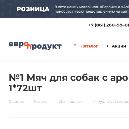
+7 (861) 260‒58‒0
Каталог
Акции
№1 Мяч для собак с аро
1*72шт
—
—
—
Главная
Каталог
Для кошек
Игрушки для кош