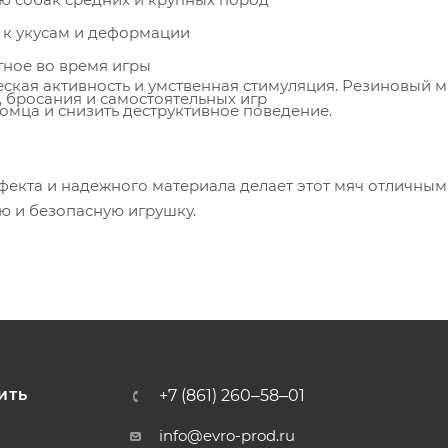
я к укусам и деформации
тное во время игры
ская активность и умственная стимуляция. Резиновый м
, бросания и самостоятельных игр
омца и снизить деструктивное поведение.
фекта и надежного материала делает этот мяч отличным
ю и безопасную игрушку.
+7 (861) 260‒58‒01
ИТЬ
info@evro-prod.ru