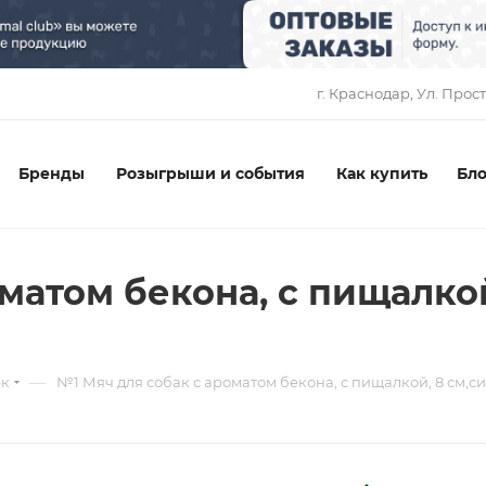
1
г. Краснодар, ​Ул. Прос
Бренды
Розыгрыши и события
Как купить
Бло
матом бекона, с пищалкой
—
ек
№1 Мяч для собак с ароматом бекона, с пищалкой, 8 см,си