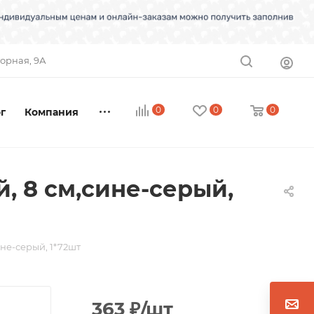
торная, 9А
0
0
0
г
Компания
, 8 см,сине-серый,
не-серый, 1*72шт
363
₽
/шт