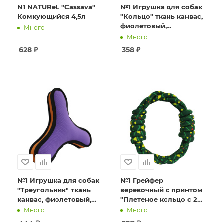
N1 NATUReL "Cassava"
№1 Игрушка для собак
Комкующийся 4,5л
"Кольцо" ткань канвас,
фиолетовый,
Много
19,5см,1*56шт
Много
628
₽
358
₽
№1 Игрушка для собак
№1 Грейфер
"Треугольник" ткань
веревочный с принтом
канвас, фиолетовый,
"Плетеное кольцо с 2
24см, 1*28шт
узлами", зеленый,
Много
Много
20см, 1*72шт