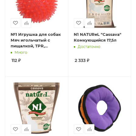
№1 Игрушка для собак
N1 NATUReL "Cassava"
Мяч игольчатый с
Комкующийся 17,5л
пищалкой, TPR,
Достаточно
красная, 5см, 1*120шт
Много
112
₽
2 333
₽