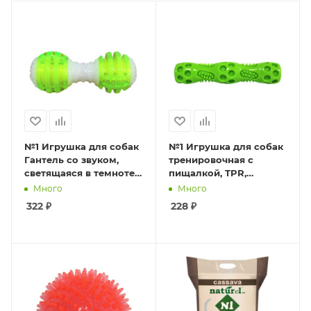
№1 Игрушка для собак
№1 Игрушка для собак
Гантель со звуком,
тренировочная с
светящаяся в темноте,
пищалкой, TPR,
TPR, зеленая, 14см,
зеленая, 20см, 1*96шт
Много
Много
1*72шт
322
₽
228
₽