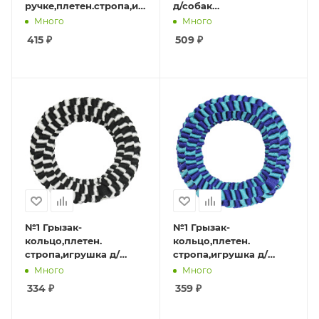
ручке,плетен.стропа,игрушка
д/собак
д/собак
антиванд.,оранж-
Много
Много
антиванд.,желто-
син,30х12см,1*48
415
₽
509
₽
чер,50х16см,1*48
№1 Грызак-
№1 Грызак-
кольцо,плетен.
кольцо,плетен.
стропа,игрушка д/
стропа,игрушка д/
собак антиванд.,черно-
собак антиванд.,сине-
Много
Много
белая,Ø 16см,1*48
голубая, Ø 17см,1*48
334
₽
359
₽