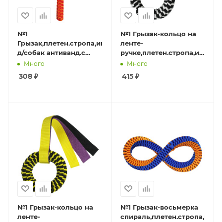
№1
№1 Грызак-кольцо на
Грызак,плетен.стропа,игрушка
ленте-
д/собак антиванд.с
ручке,плетен.стропа,игрушк
ручкой,оранж-
д/собак
Много
Много
крас,34х3см,1*48
антиванд.,бело-
308
₽
415
₽
чер,50х16см,1*48
№1 Грызак-кольцо на
№1 Грызак-восьмерка
ленте-
спираль,плетен.стропа,игр