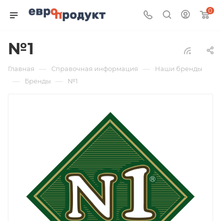
0
№1
—
—
Главная
Справочная информация
Наши бренды
—
—
Бренды
№1