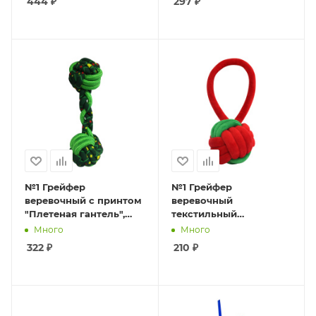
444
₽
297
₽
№1 Грейфер
№1 Грейфер
веревочный с принтом
веревочный
"Плетеная гантель",
текстильный
зеленый, 24см, 1*48шт
"Плетеный мяч с
Много
Много
петлей" красно-
322
₽
210
₽
зеленый, 24см, 1*96шт