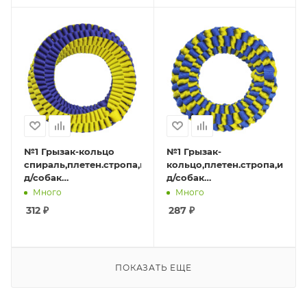
№1 Грызак-кольцо
№1 Грызак-
спираль,плетен.стропа,игрушка
кольцо,плетен.стропа,игру
д/собак
д/собак
ативанд.,желто-
антиванд.,желто-
Много
Много
син,Ø15см,1*48
голуб.,Ø13см,1*48
312
₽
287
₽
ПОКАЗАТЬ ЕЩЕ