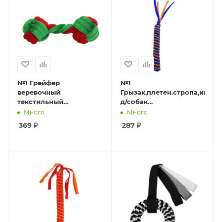
№1 Грейфер
№1
веревочный
Грызак,плетен.стропа,игруш
текстильный
д/собак
"Плетеная гантель"
антиванд.,оранжево-
Много
Много
красно-зеленый, 22см,
синяя,25х3см,1*48
369
₽
287
₽
1*48шт