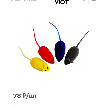
78
₽
/шт