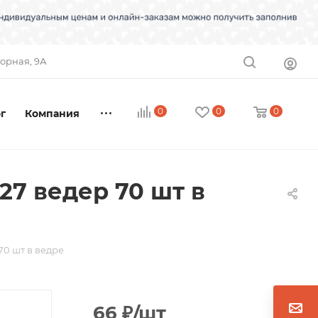
торная, 9А
0
0
0
г
Компания
27 ведер 70 шт в
70 шт в ведре
66
₽
/шт