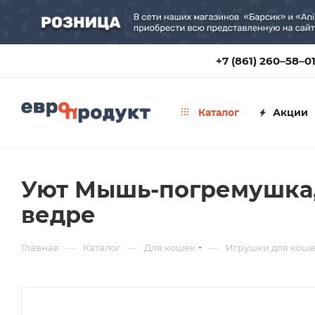
+7 (861) 260‒58‒0
Каталог
Акции
Уют Мышь-погремушка, н
ведре
—
—
—
Главная
Каталог
Для кошек
Игрушки для кош