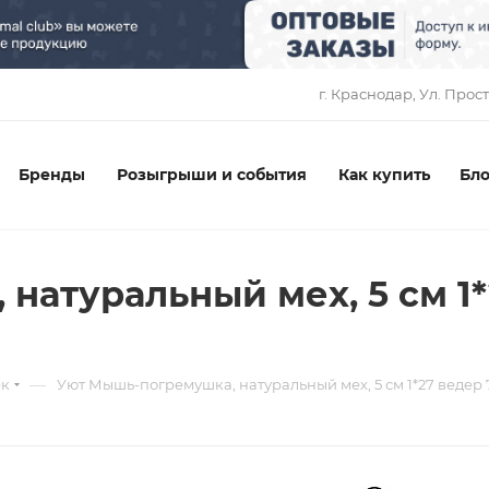
1
г. Краснодар, ​Ул. Прос
Бренды
Розыгрыши и события
Как купить
Бло
атуральный мех, 5 см 1*
—
ек
Уют Мышь-погремушка, натуральный мех, 5 см 1*27 ведер 