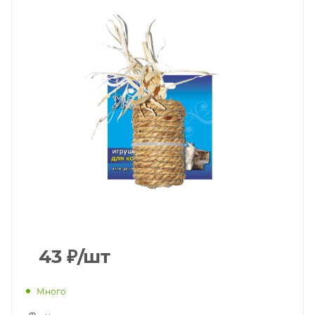
43
₽
/шт
Много