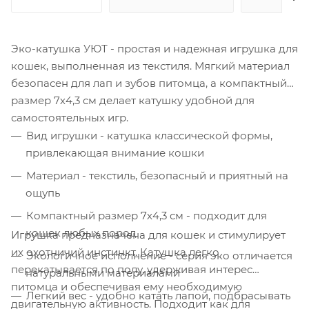
Эко-катушка УЮТ - простая и надежная игрушка для
кошек, выполненная из текстиля. Мягкий материал
безопасен для лап и зубов питомца, а компактный
размер 7х4,3 см делает катушку удобной для
самостоятельных игр.
Вид игрушки - катушка классической формы,
привлекающая внимание кошки
Материал - текстиль, безопасный и приятный на
ощупь
Компактный размер 7х4,3 см - подходит для
кошек любых пород
Игрушка предназначена для кошек и стимулирует
их охотничий инстинкт. Катушка легко
Экологичное исполнение - серия эко отличается
перекатывается по полу, удерживая интерес
натуральными материалами
питомца и обеспечивая ему необходимую
Легкий вес - удобно катать лапой, подбрасывать
двигательную активность. Подходит как для