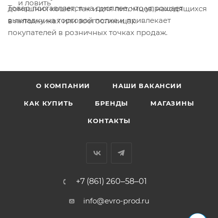
и ловить
Товар поставляется на дисплее, что упрощает
домашних кошек, так и для питомцев, находящихся
выкладку на торговой полке и привлекает
в питомниках или зоогостиницах.
покупателей в розничных точках продаж.
О КОМПАНИИ
НАШИ ВАКАНСИИ
КАК КУПИТЬ
БРЕНДЫ
МАГАЗИНЫ
КОНТАКТЫ
+7 (861) 260‒58‒01
info@evro-prod.ru