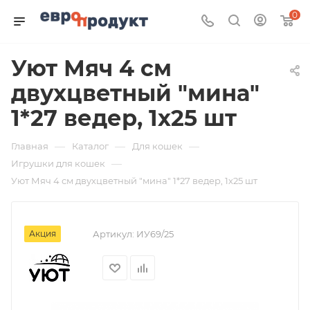
0
Уют Мяч 4 см
двухцветный "мина"
1*27 ведер, 1х25 шт
—
—
—
Главная
Каталог
Для кошек
—
Игрушки для кошек
Уют Мяч 4 см двухцветный "мина" 1*27 ведер, 1х25 шт
Акция
Артикул:
ИУ69/25