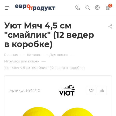
0
Уют Мяч 4,5 см
"смайлик" (12 ведер
в коробке)
—
—
—
Главная
Каталог
Для кошек
—
Игрушки для кошек
Уют Мяч 4,5 см "смайлик" (12 ведер в коробке)
Артикул:
ИУ14/40