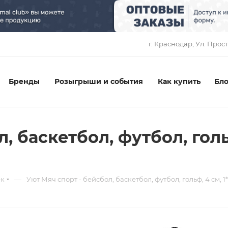
1
г. Краснодар, ​Ул. Прос
Бренды
Розыгрыши и события
Как купить
Бло
, баскетбол, футбол, гольф
—
ек
Уют Мяч спорт - бейсбол, баскетбол, футбол, гольф, 4 см, 1