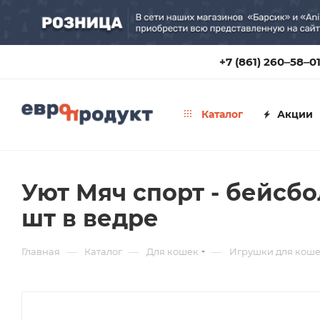
+7 (861) 260‒58‒0
Каталог
Акции
Уют Мяч спорт - бейсбол
шт в ведре
—
—
—
Главная
Каталог
Для кошек
Игрушки для кош