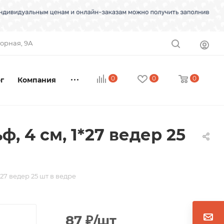
торная, 9А
0
0
0
г
Компания
, 4 см, 1*27 ведер 25
*27 ведер 25 шт в ведре
87
₽
/шт