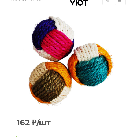
162
₽
/шт