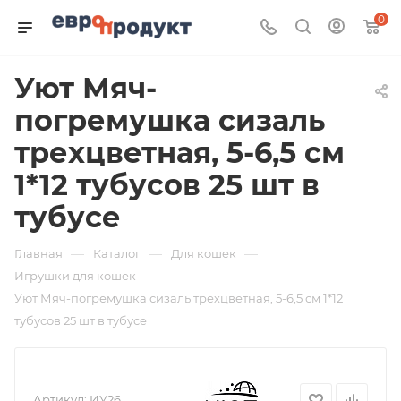
0
Уют Мяч-
погремушка сизаль
трехцветная, 5-6,5 см
1*12 тубусов 25 шт в
тубусе
—
—
—
Главная
Каталог
Для кошек
—
Игрушки для кошек
Уют Мяч-погремушка сизаль трехцветная, 5-6,5 см 1*12
тубусов 25 шт в тубусе
Артикул:
ИУ26