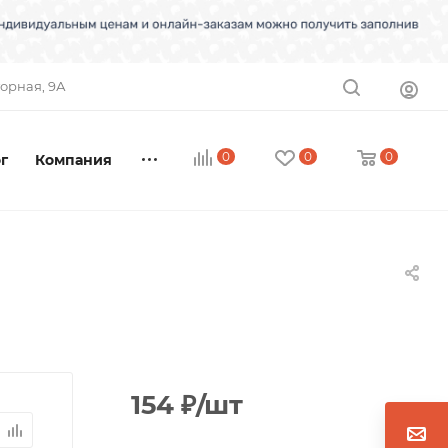
торная, 9А
0
0
0
г
Компания
154
₽
/шт