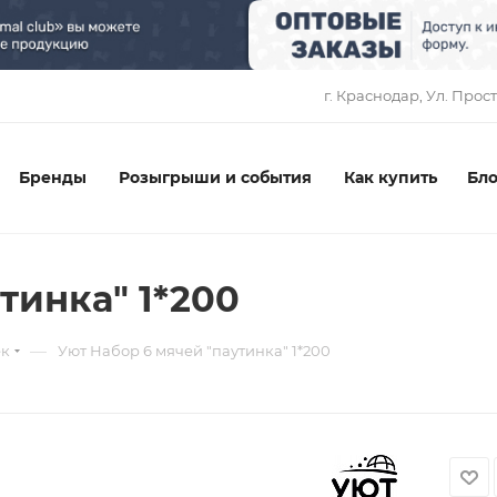
1
г. Краснодар, ​Ул. Прос
Бренды
Розыгрыши и события
Как купить
Бло
тинка" 1*200
—
ек
Уют Набор 6 мячей "паутинка" 1*200