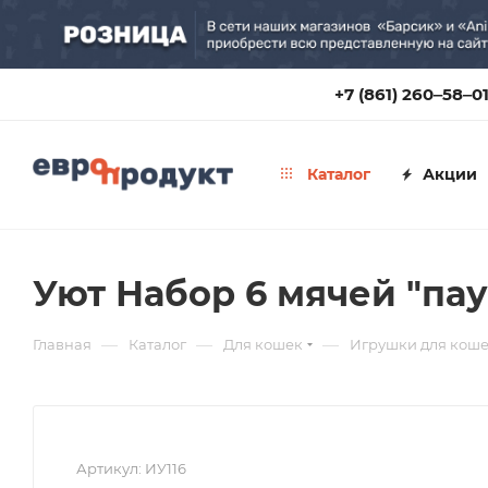
+7 (861) 260‒58‒0
Каталог
Акции
Уют Набор 6 мячей "пау
—
—
—
Главная
Каталог
Для кошек
Игрушки для кош
Артикул:
ИУ116