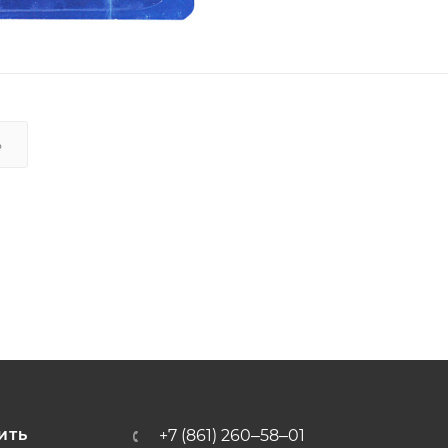
Ь
+7 (861) 260‒58‒01
ИТЬ