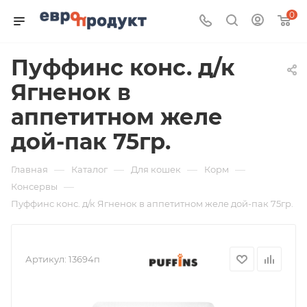
0
Пуффинс конс. д/к
Ягненок в
аппетитном желе
дой-пак 75гр.
—
—
—
—
Главная
Каталог
Для кошек
Корм
—
Консервы
Пуффинс конс. д/к Ягненок в аппетитном желе дой-пак 75гр.
Артикул:
13694п