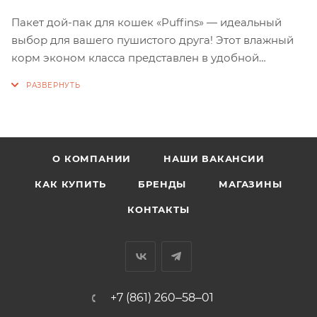
Пакет дой-пак для кошек «Puffins» — идеальный
выбор для вашего пушистого друга! Этот влажный
корм эконом класса представлен в удобной
упаковке 75 гр и порадует вашего питомца вкусом
нежных мясных кусочков в соусе или в желе. Не
содержит сои и консервантов, обеспечивая вашего
кота или кошку всеми необходимыми
питательными веществами.
О КОМПАНИИ
НАШИ ВАКАНСИИ
КАК КУПИТЬ
БРЕНДЫ
МАГАЗИНЫ
КОНТАКТЫ
+7 (861) 260‒58‒01