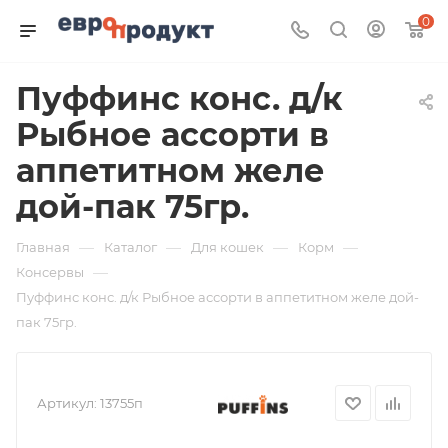
0
Пуффинс конс. д/к
Рыбное ассорти в
аппетитном желе
дой-пак 75гр.
—
—
—
—
Главная
Каталог
Для кошек
Корм
—
Консервы
Пуффинс конс. д/к Рыбное ассорти в аппетитном желе дой-
пак 75гр.
Артикул:
13755п