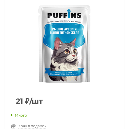
21
₽
/шт
Много
Хочу в подарок