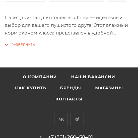
Пакет дой-пак для кошек «Puffins» — идеальный
выбор для вашего пушистого друга! Этот влажный
корм эконом класса представлен в удобной
упаковке 75 гр и порадует вашего питомца вкусом
нежных мясных кусочков в соусе или в желе. Не
содержит сои и консервантов, обеспечивая вашего
кота или кошку всеми необходимыми
питательными веществами.
О КОМПАНИИ
НАШИ ВАКАНСИИ
КАК КУПИТЬ
БРЕНДЫ
МАГАЗИНЫ
КОНТАКТЫ
+7 (861) 260‒58‒01