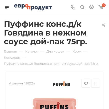
0
Пуффинс конс.д/к
Говядина в нежном
соусе дой-пак 75гр.
—
—
—
—
Главная
Каталог
Для кошек
Корм
—
Консервы
Пуффинс конс.д/к Говядина в нежном соусе дой-пак 75гр.
Артикул:
13892п