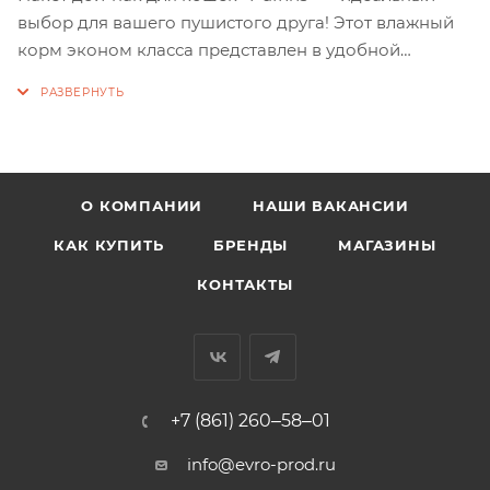
выбор для вашего пушистого друга! Этот влажный
корм эконом класса представлен в удобной
упаковке 75 гр и порадует вашего питомца вкусом
нежных мясных кусочков в соусе или в желе. Не
содержит сои и консервантов, обеспечивая вашего
кота или кошку всеми необходимыми
питательными веществами.
О КОМПАНИИ
НАШИ ВАКАНСИИ
КАК КУПИТЬ
БРЕНДЫ
МАГАЗИНЫ
КОНТАКТЫ
+7 (861) 260‒58‒01
info@evro-prod.ru