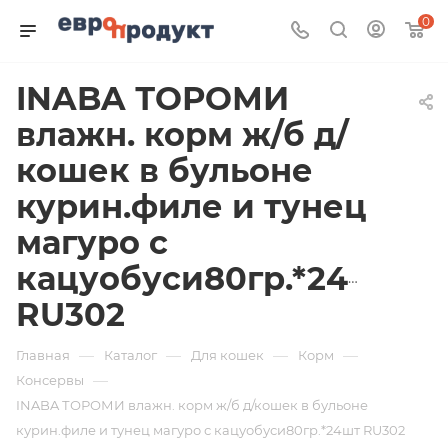
0
INABA ТОРОМИ
влажн. корм ж/б д/
кошек в бульоне
курин.филе и тунец
магуро с
кацуобуси80гр.*24шт
RU302
—
—
—
—
Главная
Каталог
Для кошек
Корм
—
Консервы
INABA ТОРОМИ влажн. корм ж/б д/кошек в бульоне
курин.филе и тунец магуро с кацуобуси80гр.*24шт RU302