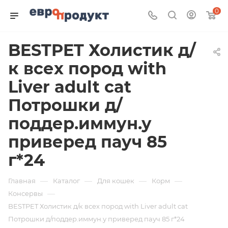
0
BESTPET Холистик д/
к всех пород with
Liver adult cat
Потрошки д/
поддер.иммун.у
приверед пауч 85
г*24
—
—
—
—
Главная
Каталог
Для кошек
Корм
—
Консервы
BESTPET Холистик д/к всех пород with Liver adult cat
Потрошки д/поддер.иммун.у приверед пауч 85 г*24