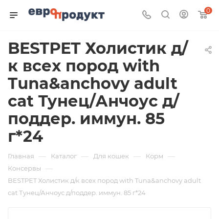
0
BESTPET Холистик д/
к всех пород with
Tuna&anchovy adult
cat Тунец/Анчоус д/
поддер. иммун. 85
г*24
—
—
—
—
Главная
Каталог
Для кошек
Корм
—
Консервы
BESTPET Холистик д/к всех пород with Tuna&anchovy adult
cat Тунец/Анчоус д/поддер. иммун. 85 г*24