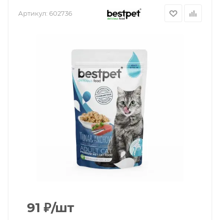
Артикул:
602736
91
₽
/шт