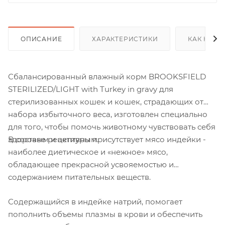
ОПИСАНИЕ
ХАРАКТЕРИСТИКИ
КАК КУПИ
Сбалансированный влажный корм BROOKSFIELD
STERILIZED/LIGHT with Turkey in gravy для
стерилизованных кошек и кошек, страдающих от
набора избыточного веса, изготовлен специально
для того, чтобы помочь животному чувствовать себя
В составе рецептуры присутствует мясо индейки -
здоровым и активным.
наиболее диетическое и «нежное» мясо,
обладающее прекрасной усвояемостью и
содержанием питательных веществ.
Содержащийся в индейке натрий, помогает
пополнить объемы плазмы в крови и обеспечить