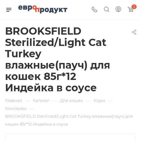
0
BROOKSFIELD
Sterilized/Light Cat
Turkey
влажные(пауч) для
кошек 85г*12
Индейка в соусе
—
—
—
—
Главная
Каталог
Для кошек
Корм
—
Консервы
BROOKSFIELD Sterilized/Light Cat Turkey влажные(пауч) для
кошек 85г*12 Индейка в соусе