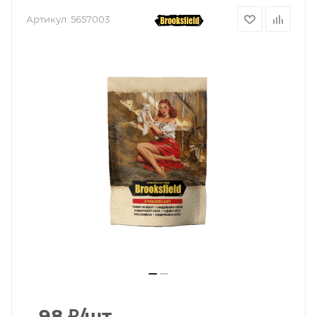
Артикул:
5657003
98
₽
/шт