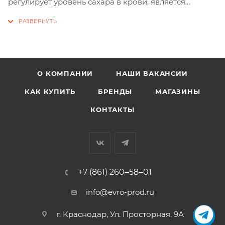
регулирует уровень сахара в крови, является
антиоксидантом. Омега-3 и 6 жирные кислоты,
содержащиеся в лососе, благотворно влияют на
различные функции организма животного.
О КОМПАНИИ
НАШИ ВАКАНСИИ
КАК КУПИТЬ
БРЕНДЫ
МАГАЗИНЫ
КОНТАКТЫ
+7 (861) 260‒58‒01
info@evro-prod.ru
г. Краснодар, ​Ул. Просторная, 9А