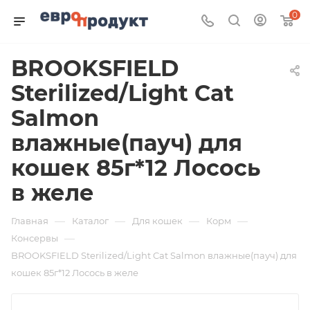
0
BROOKSFIELD
Sterilized/Light Cat
Salmon
влажные(пауч) для
кошек 85г*12 Лосось
в желе
—
—
—
—
Главная
Каталог
Для кошек
Корм
—
Консервы
BROOKSFIELD Sterilized/Light Cat Salmon влажные(пауч) для
кошек 85г*12 Лосось в желе