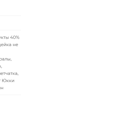
укты 40%
дейка не
ралы,
,
етчатка,
т Юкки
ин