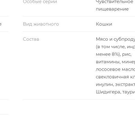
Особые серии
Чувствительное
пищеварение
е
Вид животного
Кошки
Состав
Мясо и субпрод
(в том числе, ин
менее 8%), рис,
витамины, мине
лососевое масло
свекловичная кл
инулин, экстрак
Шидигера, таур