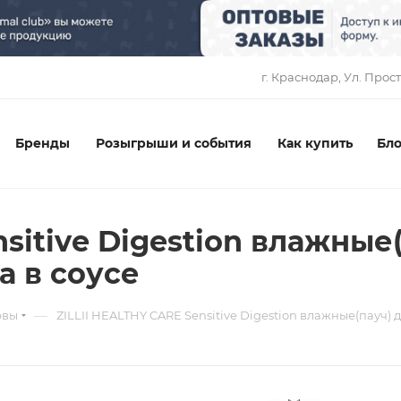
1
г. Краснодар, ​Ул. Прос
Бренды
Розыгрыши и события
Как купить
Бло
sitive Digestion влажные(
а в соусе
—
рвы
ZILLII HEALTHY CARE Sensitive Digestion влажные(пауч) д