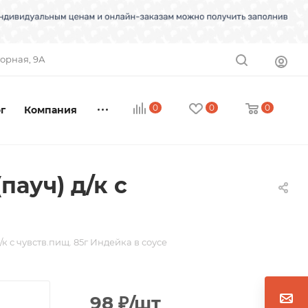
торная, 9А
0
0
0
г
Компания
пауч) д/к с
/к с чувств.пищ. 85г Индейка в соусе
98
₽
/шт