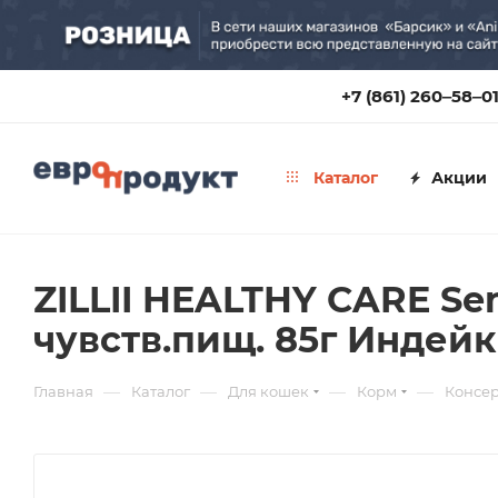
+7 (861) 260‒58‒0
Каталог
Акции
ZILLII HEALTHY CARE Sen
чувств.пищ. 85г Индейк
—
—
—
—
Главная
Каталог
Для кошек
Корм
Консе