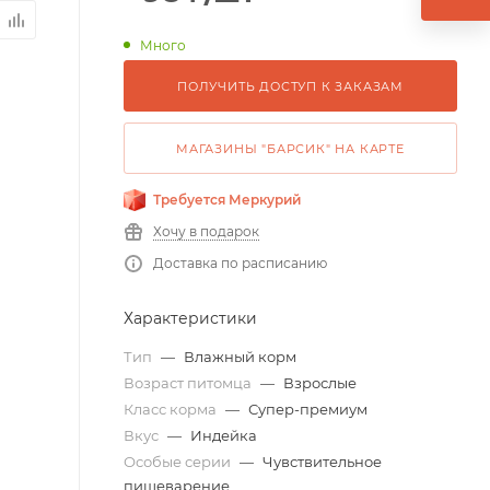
Много
ПОЛУЧИТЬ ДОСТУП К ЗАКАЗАМ
МАГАЗИНЫ "БАРСИК" НА КАРТЕ
Требуется Меркурий
Хочу в подарок
Доставка по расписанию
Характеристики
Тип
—
Влажный корм
Возраст питомца
—
Взрослые
Класс корма
—
Супер-премиум
Вкус
—
Индейка
Особые серии
—
Чувствительное
пищеварение