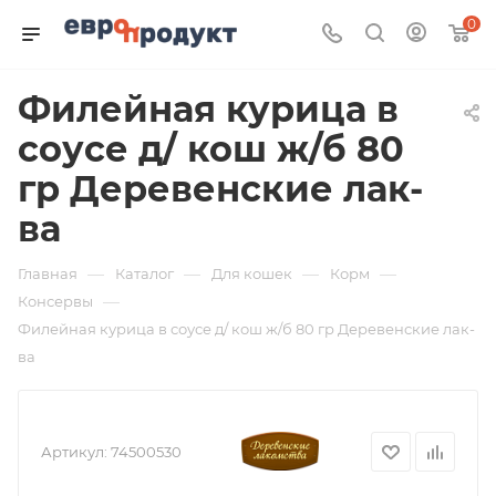
0
Филейная курица в
соусе д/ кош ж/б 80
гр Деревенские лак-
ва
—
—
—
—
Главная
Каталог
Для кошек
Корм
—
Консервы
Филейная курица в соусе д/ кош ж/б 80 гр Деревенские лак-
ва
Артикул:
74500530