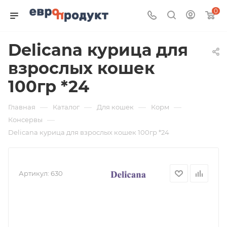
0
Delicana курица для
взрослых кошек
100гр *24
—
—
—
—
Главная
Каталог
Для кошек
Корм
—
Консервы
Delicana курица для взрослых кошек 100гр *24
Артикул:
630